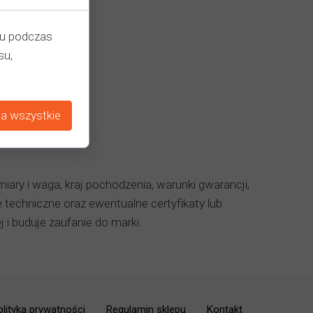
iu podczas
su,
a wszystkie
miary i waga, kraj pochodzenia, warunki gwarancji,
echniczne oraz ewentualne certyfikaty lub
 i buduje zaufanie do marki.
olityka prywatności
Regulamin sklepu
Kontakt