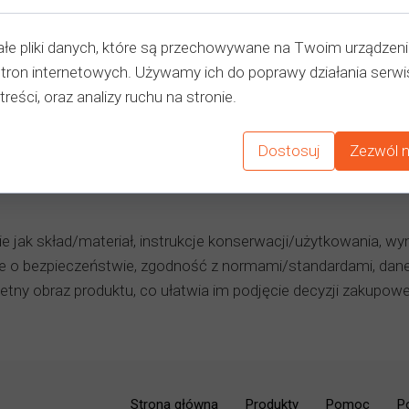
łe pliki danych, które są przechowywane na Twoim urządzen
stron internetowych. Używamy ich do poprawy działania serwi
treści, oraz analizy ruchu na stronie.
Dostosuj
Zezwól n
ie jak skład/materiał, instrukcje konserwacji/użytkowania, wy
 o bezpieczeństwie, zgodność z normami/standardami, dane t
tny obraz produktu, co ułatwia im podjęcie decyzji zakupowej
Strona główna
Produkty
Pomoc
P