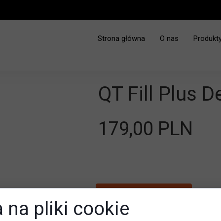
Strona główna
O nas
Produkt
QT Fill Plus D
179,00 PLN
Dodaj do koszyka
 na pliki cookie