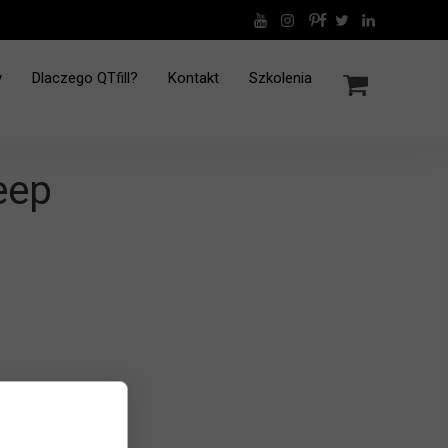
y
Dlaczego QTfill?
Kontakt
Szkolenia
Skuteczność-artykuły naukowe
eep