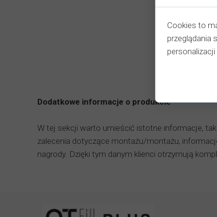
Cookies to ma
przeglądania 
personalizacji 
Dodatkowe informacje o produkcie
W tej sekcji warto umieścić istotne informacje, tak
zalecenia dotyczące montażu/montażu, informacje
nagrody. Dzięki tym danym klienci otrzymują komple