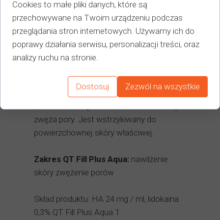
naturalnie wyglądające rezultaty
Cookies to małe pliki danych, które są
bezpieczeństwo zabiegu
przechowywane na Twoim urządzeniu podczas
Brak efektów ubocznych
przeglądania stron internetowych. Używamy ich do
hipoalergiczna kompozycja zawiera w
poprawy działania serwisu, personalizacji treści, oraz
składzie lidokainę
analizy ruchu na stronie.
zabieg jest wygodny i bezbolesny
minimalne szczątkowe BDDE
Dostosuj
Zezwól na wszystkie
QT Fill Plus Aqua i
dealnie nawilża skórę i
zwęża pory. Jest wstrzykiwany do
powierzchownej skóry właściwej.
Zakres QT Fill Plus Aqua:
nawilżenie
skóry zwężenie porów
Skład produktu: HA 24 mg / ml, lidokaina
0,3% QT Fill Plus Aqua 1