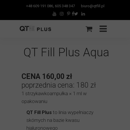
+
48 609 191 086, 605
348 347
biuro
@qtfill.pl
QT Fill Plus Aqua
CENA 160,00 zł
poprzednia cena: 180 zł
1 strzykawkoampułka × 1 ml w
opakowaniu
QT Fill Plus
to linia wypełniaczy
skórnych na bazie kwasu
hialuronowego